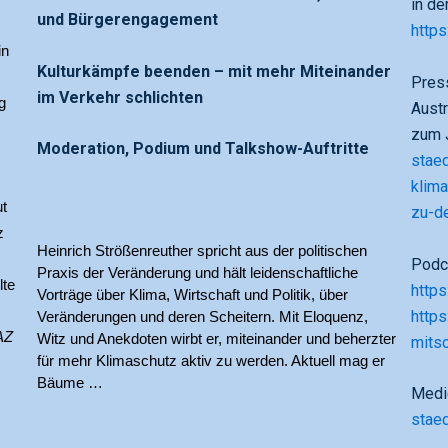
in d
und Bürgerengagement
https
n 
Kulturkämpfe beenden – mit mehr Miteinander
Press
im Verkehr schlichten
 
Austr
zum 
Moderation, Podium und Talkshow-Auftritte
staed
klima
t 
zu-d
 
Heinrich Strößenreuther spricht aus der politischen 
Podc
Praxis der Veränderung und hält leidenschaftliche 
te 
http
Vorträge über Klima, Wirtschaft und Politik, über 
https
Veränderungen und deren Scheitern. Mit Eloquenz, 
AZ
Witz und Anekdoten wirbt er, miteinander und beherzter 
mitsc
für mehr Klimaschutz aktiv zu werden. Aktuell mag er 
Bäume …
Medi
stae