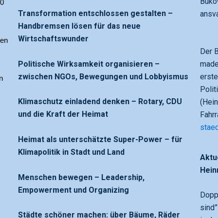
Bukow
0 
Transformation entschlossen gestalten –
ansv
Handbremsen lösen für das neue
Wirtschaftswunder
en 
Der B
Politische Wirksamkeit organisieren –
made
zwischen NGOs, Bewegungen und Lobbyismus
erste
 
Polit
Klimaschutz einladend denken – Rotary, CDU
(Hein
und die Kraft der Heimat
Fahr
staed
Heimat als unterschätzte Super-Power – für
Klimapolitik in Stadt und Land
Aktu
Hein
Menschen bewegen – Leadership,
Empowerment und Organizing
Doppe
sind”
Städte schöner machen: über Bäume, Räder