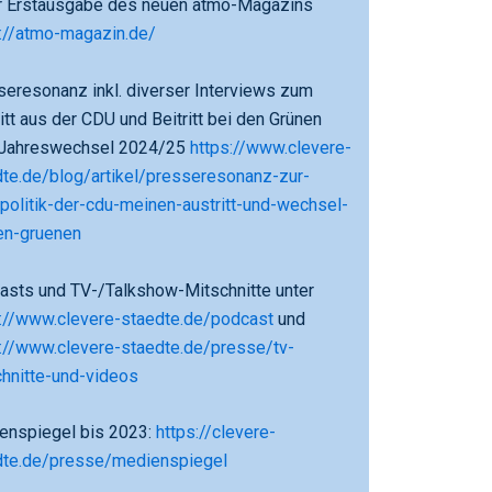
er Erstausgabe des neuen atmo-Magazins
://atmo-magazin.de/
eresonanz inkl. diverser Interviews zum
itt aus der CDU und Beitritt bei den Grünen
Jahreswechsel 2024/25
https://www.clevere-
te.de/blog/artikel/presseresonanz-zur-
politik-der-cdu-meinen-austritt-und-wechsel-
en-gruenen
asts und TV-/Talkshow-Mitschnitte unter
s://www.clevere-staedte.de/podcast
und
://www.clevere-staedte.de/presse/tv-
hnitte-und-videos
enspiegel bis 2023:
https://clevere-
dte.de/presse/medienspiegel