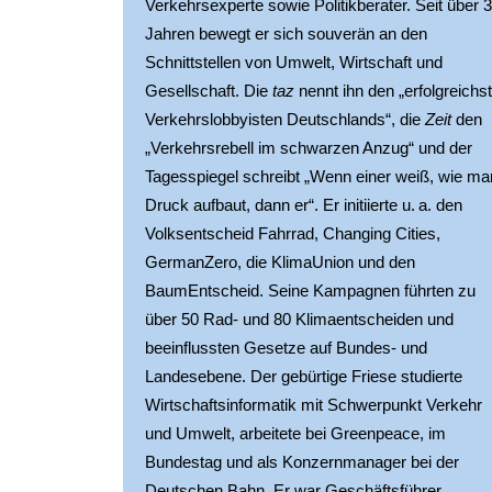
Verkehrsexperte sowie Politikberater. Seit über 3
Jahren bewegt er sich souverän an den 
Schnittstellen von Umwelt, Wirtschaft und 
Gesellschaft. Die 
taz
 nennt ihn den „erfolgreichst
Verkehrslobbyisten Deutschlands“, die 
Zeit
 den 
„Verkehrsrebell im schwarzen Anzug“ und der 
Tagesspiegel schreibt „Wenn einer weiß, wie man
Druck aufbaut, dann er“. Er initiierte u. a. den 
Volksentscheid Fahrrad, Changing Cities, 
GermanZero, die KlimaUnion und den 
BaumEntscheid. Seine Kampagnen führten zu 
über 50 Rad- und 80 Klimaentscheiden und 
beeinflussten Gesetze auf Bundes- und 
Landesebene. Der gebürtige Friese studierte 
Wirtschaftsinformatik mit Schwerpunkt Verkehr 
und Umwelt, arbeitete bei Greenpeace, im 
Bundestag und als Konzernmanager bei der 
Deutschen Bahn. Er war Geschäftsführer 