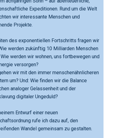
m achtjährigen Sohn – auf abenteuerliche,
nschaftliche Expeditionen. Rund um die Welt
chten wir interessante Menschen und
nende Projekte.
iten des exponentiellen Fortschritts fragen wir
Wie werden zukünftig 10 Milliarden Menschen
? Wie werden wir wohnen, uns fortbewegen und
nergie versorgen?
gehen wir mit den immer menschenähnlicheren
ern um? Und: Wie finden wir die Balance
hen analoger Gelassenheit und der
lavung digitaler Ungeduld?
meinem Entwurf einer neuen
chaftsordnung rufe ich dazu auf, den
reifenden Wandel gemeinsam zu gestalten.