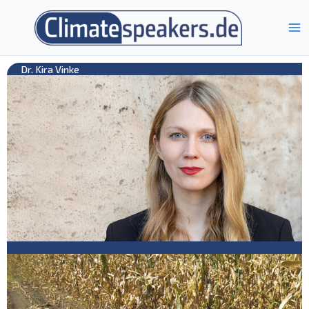
Zum
Inhalt
springen
Dr. Kira Vinke
Sven Plöger