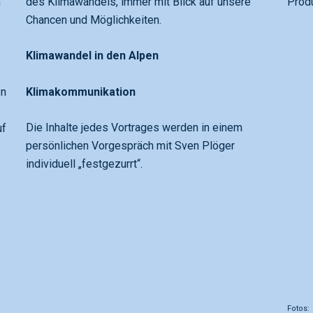
m
des Klimawandels, immer mit Blick auf unsere
Produ
Chancen und Möglichkeiten.
Klimawandel in den Alpen
Klimakommunikation
en
Die Inhalte jedes Vortrages werden in einem
uf
persönlichen Vorgespräch mit Sven Plöger
individuell „festgezurrt“.
Fotos: